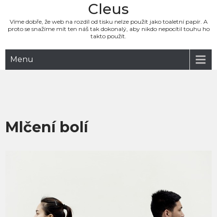
Cleus
Víme dobře, že web na rozdíl od tisku nelze použít jako toaletní papír. A
proto se snažíme mít ten náš tak dokonalý, aby nikdo nepocítil touhu ho
takto použít.
Menu
Mlčení bolí