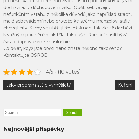
po několika let společného života. Jsou i případy kdy k týrání
dochází až v důchodovém věku. Oběti setrvávají v
nefunkčním vztahu z několika důvodů jako například strach,
malé sebevědomí nebo protože ke svému manželovi stále
chovají city. Samy se utěšují, že ještě není tak zle až dochází
k vážným poraněním jak těla, tak duše. Domácí násilí bývá
často doprovázené znásilněním.
Co dělat, když jste obětí nebo znáte někoho takového?
Kontaktujte OSPOD.
4/5 - (10 votes)
Navigace
Jaký program stále vymýšlet?
Koření
pro
příspěvek
Nejnovější příspěvky