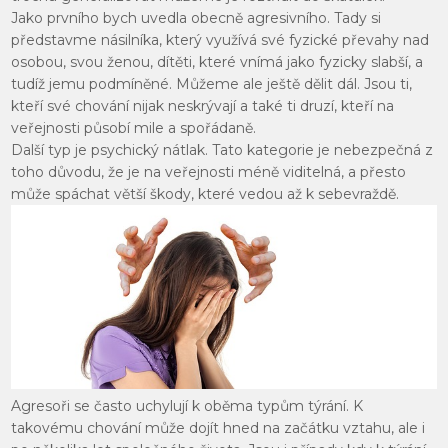
Jako prvního bych uvedla obecně agresivního. Tady si
představme násilníka, který využívá své fyzické převahy nad
osobou, svou ženou, dítěti, které vnímá jako fyzicky slabší, a
tudíž jemu podmíněné. Můžeme ale ještě dělit dál. Jsou ti,
kteří své chování nijak neskrývají a také ti druzí, kteří na
veřejnosti působí mile a spořádaně.
Další typ je psychický nátlak. Tato kategorie je nebezpečná z
toho důvodu, že je na veřejnosti méně viditelná, a přesto
může spáchat větší škody, které vedou až k sebevraždě.
Agresoři se často uchylují k oběma typům týrání. K
takovému chování může dojít hned na začátku vztahu, ale i