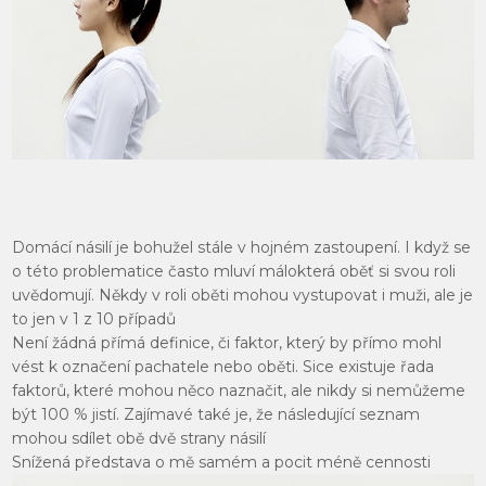
Domácí násilí je bohužel stále v hojném zastoupení. I když se
o této problematice často mluví málokterá oběť si svou roli
uvědomují. Někdy v roli oběti mohou vystupovat i muži, ale je
to jen v 1 z 10 případů
Není žádná přímá definice, či faktor, který by přímo mohl
vést k označení pachatele nebo oběti. Sice existuje řada
faktorů, které mohou něco naznačit, ale nikdy si nemůžeme
být 100 % jistí. Zajímavé také je, že následující seznam
mohou sdílet obě dvě strany násilí
Snížená představa o mě samém a pocit méně cennosti