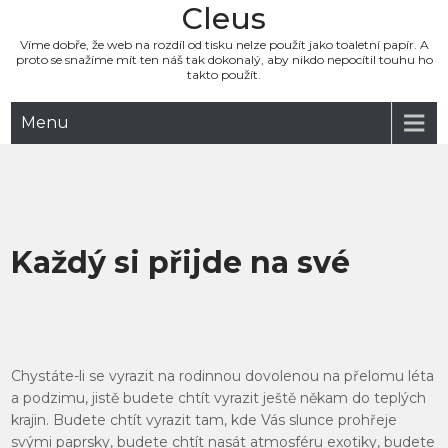
Cleus
Víme dobře, že web na rozdíl od tisku nelze použít jako toaletní papír. A
proto se snažíme mít ten náš tak dokonalý, aby nikdo nepocítil touhu ho
takto použít.
Menu
Každý si přijde na své
Chystáte-li se vyrazit na rodinnou dovolenou na přelomu léta
a podzimu, jistě budete chtít vyrazit ještě někam do teplých
krajin. Budete chtít vyrazit tam, kde Vás slunce prohřeje
svými paprsky, budete chtít nasát atmosféru exotiky, budete