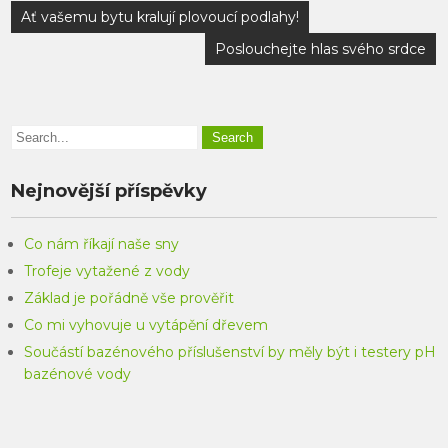
Navigace
Ať vašemu bytu kralují plovoucí podlahy!
pro
Poslouchejte hlas svého srdce
příspěvek
Nejnovější příspěvky
Co nám říkají naše sny
Trofeje vytažené z vody
Základ je pořádně vše prověřit
Co mi vyhovuje u vytápění dřevem
Součástí bazénového příslušenství by měly být i testery pH
bazénové vody