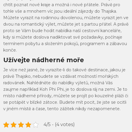
chtít poznat nové kraje a možná i nové přátele. Právě pro
tohle vše a mnohem víc jsou ideální
zájezdy do Thajska
.
Můžete vyrazit na rodinnou dovolenou, můžete vyrazit jen ve
dvou na romantický výlet, můžete jet s partou přátel. A právě
proto se Vám bude hodit nabídka naší cestovní kanceláře,
kdy si můžete doslova nadiktovat své požadavky, počínaje
termínem pobytu a složením pokojů, programem a zábavou
konče.
Užívejte nádherné moře
Je více než jasné, že vyrazíte-li do takové destinace, jakou je
právě Thajsko, nebudete se vzdávat možností mořských
radovánek. Nahlédněte do nabídky výletů, možná Vás
zaujme například Koh Phi Phi, je to doslova ráj na zemi. Je to
místo nádherné přírody, můžete se projít po kouzelné pláži či
se potápět v blízké zátoce. Budete mít pocit, že jste se ocitli
v jiném místě a čase, tento zážitek nikdy nezapomenete.
4/5 - (4 votes)