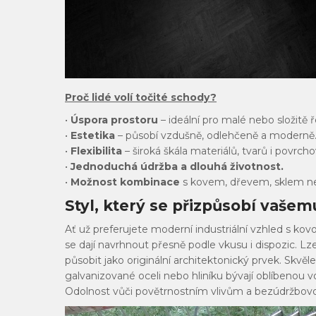
Proč lidé volí točité schody?
•
Úspora prostoru
– ideální pro malé nebo složitě 
•
Estetika
– působí vzdušně, odlehčeně a moderně
•
Flexibilita
– široká škála materiálů, tvarů i povrch
•
Jednoduchá údržba a dlouhá životnost.
•
Možnost kombinace
s kovem, dřevem, sklem n
Styl, který se přizpůsobí vašem
Ať už preferujete moderní industriální vzhled s kov
se dají navrhnout přesně podle vkusu i dispozic. Lz
působit jako originální architektonický prvek.
Skvěle
galvanizované oceli nebo hliníku bývají oblíbenou 
Odolnost vůči povětrnostním vlivům a bezúdržbovos