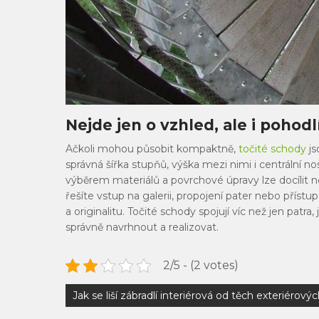
Nejde jen o vzhled, ale i pohodl
Ačkoli mohou působit kompaktně,
točité schody
js
správná šířka stupňů, výška mezi nimi i centrální no
výběrem materiálů a povrchové úpravy lze docílit ne
řešíte vstup na galerii, propojení pater nebo příst
a originalitu.
Točité schody spojují víc než jen patra,
správně navrhnout a realizovat.
2/5 - (2 votes)
Navigace
Jak se liší zábradlí interiérová od těch exteriérový
pro