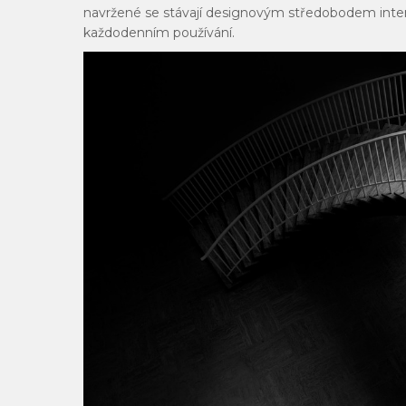
navržené se stávají designovým středobodem interi
každodenním používání.