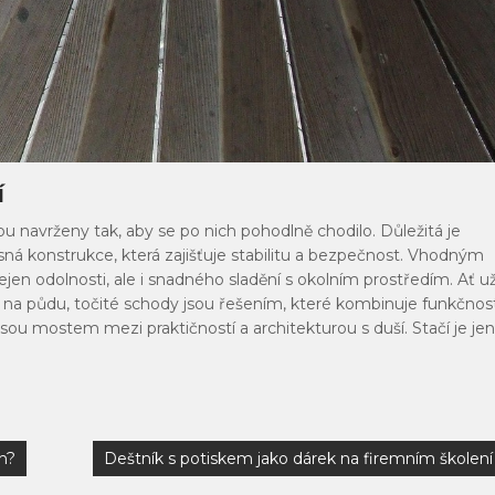
í
ou navrženy tak, aby se po nich pohodlně chodilo. Důležitá je
sná konstrukce, která zajišťuje stabilitu a bezpečnost.
Vhodným
jen odolnosti, ale i snadného sladění s okolním prostředím. Ať u
up na půdu, točité schody jsou řešením, které kombinuje funkčnos
 jsou mostem mezi praktičností a architekturou s duší. Stačí je jen
ch?
Deštník s potiskem jako dárek na firemním školení