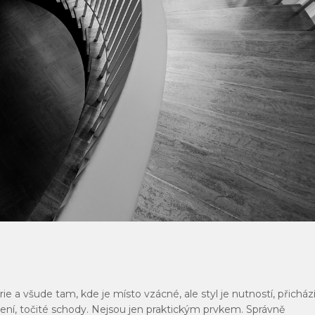
 a všude tam, kde je místo vzácné, ale styl je nutností, přicház
šení, točité schody. Nejsou jen praktickým prvkem. Správně