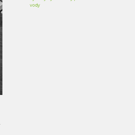
vody
í