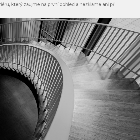
éru, který zaujme na první pohled a nezklame ani při