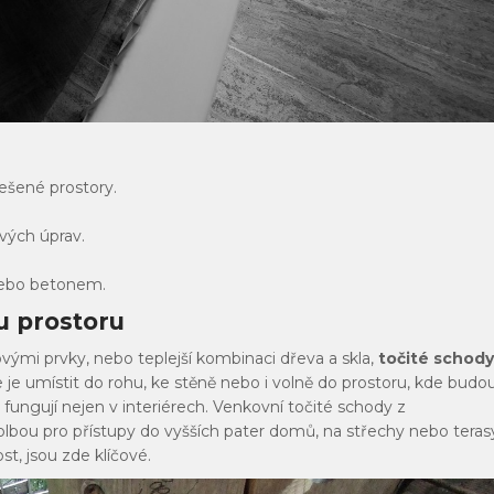
řešené prostory.
.
ových úprav.
ebo betonem.
u prostoru
ovými prvky, nebo teplejší kombinaci dřeva a skla,
točité schody
e je umístit do rohu, ke stěně nebo i volně do prostoru, kde budo
 fungují nejen v interiérech. Venkovní točité schody z
volbou pro přístupy do vyšších pater domů, na střechy nebo teras
t, jsou zde klíčové.