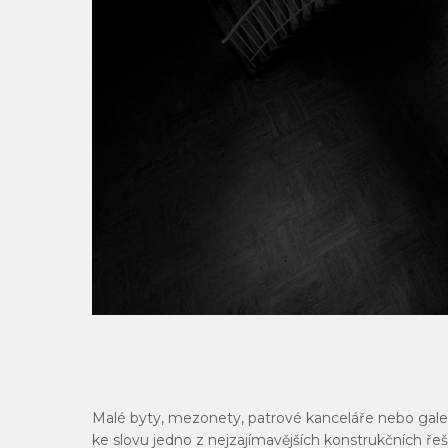
Malé byty, mezonety, patrové kanceláře nebo galerie
ke slovu jedno z nejzajímavějších konstrukčních ře