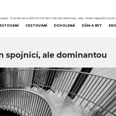
í papír. A proto se snažíme mít ten náš tak dokonalý, aby nikdo nepocítil touh
ESTOVÁNÍ
CESTOVÁNÍ
DOVOLENÁ
DŮM A BYT
EK
n spojnicí, ale dominantou