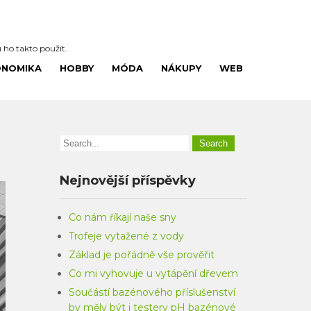
u ho takto použít.
ONOMIKA
HOBBY
MÓDA
NÁKUPY
WEB
Nejnovější příspěvky
Co nám říkají naše sny
Trofeje vytažené z vody
Základ je pořádně vše prověřit
Co mi vyhovuje u vytápění dřevem
Součástí bazénového příslušenství
by měly být i testery pH bazénové