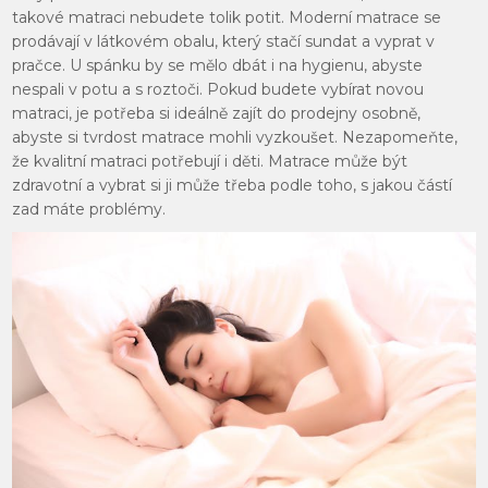
takové matraci nebudete tolik potit. Moderní matrace se
prodávají v látkovém obalu, který stačí sundat a vyprat v
pračce. U spánku by se mělo dbát i na hygienu, abyste
nespali v potu a s roztoči.
Pokud budete vybírat novou
matraci, je potřeba si ideálně zajít do prodejny osobně,
abyste si tvrdost matrace mohli vyzkoušet. Nezapomeňte,
že kvalitní matraci potřebují i děti. Matrace může být
zdravotní a vybrat si ji může třeba podle toho, s jakou částí
zad máte problémy.