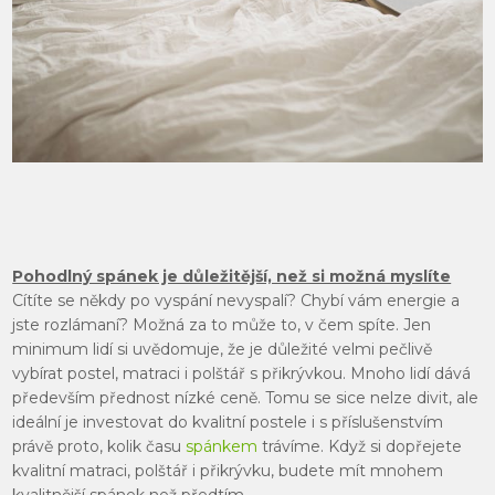
Pohodlný spánek je důležitější, než si možná myslíte
Cítíte se někdy po vyspání nevyspalí? Chybí vám energie a
jste rozlámaní? Možná za to může to, v čem spíte. Jen
minimum lidí si uvědomuje, že je důležité velmi pečlivě
vybírat postel, matraci i polštář s přikrývkou. Mnoho lidí dává
především přednost nízké ceně. Tomu se sice nelze divit, ale
ideální je investovat do kvalitní postele i s příslušenstvím
právě proto, kolik času
spánkem
trávíme. Když si dopřejete
kvalitní matraci, polštář i přikrývku, budete mít mnohem
kvalitnější spánek než předtím.