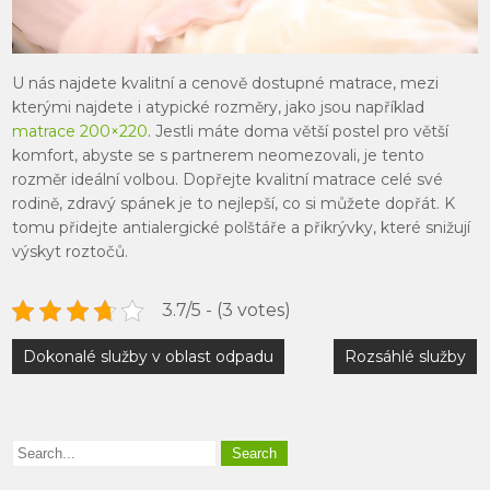
U nás najdete kvalitní a cenově dostupné matrace, mezi
kterými najdete i atypické rozměry, jako jsou například
matrace 200×220
. Jestli máte doma větší postel pro větší
komfort, abyste se s partnerem neomezovali, je tento
rozměr ideální volbou. Dopřejte kvalitní matrace celé své
rodině, zdravý spánek je to nejlepší, co si můžete dopřát. K
tomu přidejte antialergické polštáře a přikrývky, které snižují
výskyt roztočů.
3.7/5 - (3 votes)
Navigace
Dokonalé služby v oblast odpadu
Rozsáhlé služby
pro
příspěvek