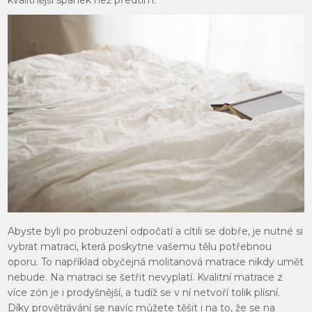
Abyste byli po probuzení odpočatí a cítili se dobře, je nutné si
vybrat matraci, která poskytne vašemu tělu potřebnou
oporu. To například obyčejná molitanová matrace nikdy umět
nebude. Na matraci se šetřit nevyplatí. Kvalitní matrace z
více zón je i prodyšnější, a tudíž se v ní netvoří tolik plísní.
Díky provětrávání se navíc můžete těšit i na to, že se na