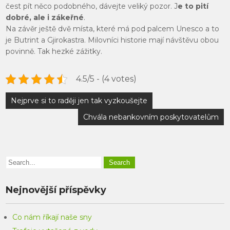
čest pít něco podobného, dávejte veliký pozor. J
e to pití
dobré, ale i zákeřné
.
Na závěr ještě dvě místa, které má pod palcem Unesco a to
je Butrint a Gjirokastra. Milovníci historie mají návštěvu obou
povinně. Tak hezké zážitky.
4.5/5 - (4 votes)
Navigace
Nejprve si to raději jen tak vyzkoušejte
pro
Chvála nebankovním poskytovatelům
příspěvek
Nejnovější příspěvky
Co nám říkají naše sny