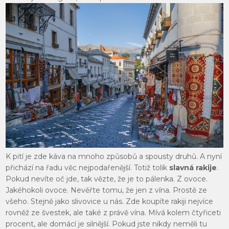
K pití je zde káva na mnoho způsobů a spousty druhů. A nyní
přichází na řadu věc nejpodařenější. Totiž tolik
slavná rakije
.
Pokud nevíte oč jde, tak vězte, že je to pálenka. Z ovoce.
Jakéhokoli ovoce. Nevěřte tomu, že jen z vína. Prostě ze
všeho. Stejně jako slivovice u nás. Zde koupíte rakiji nejvíce
rovněž ze švestek, ale také z právě vína. Mívá kolem čtyřiceti
procent, ale domácí je silnější. Pokud jste nikdy neměli tu