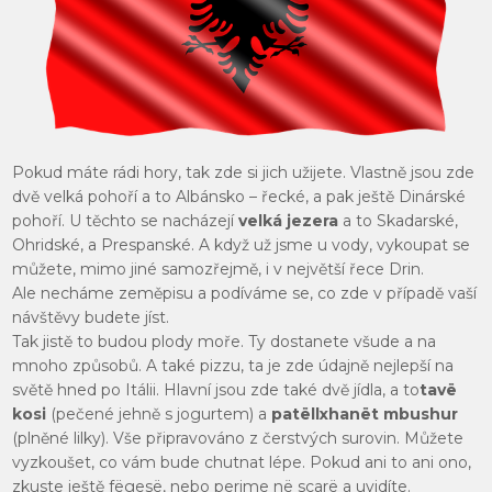
Pokud máte rádi hory, tak zde si jich užijete. Vlastně jsou zde
dvě velká pohoří a to Albánsko – řecké, a pak ještě Dinárské
pohoří. U těchto se nacházejí
velká jezera
a to Skadarské,
Ohridské, a Prespanské. A když už jsme u vody, vykoupat se
můžete, mimo jiné samozřejmě, i v největší řece Drin.
Ale necháme zeměpisu a podíváme se, co zde v případě vaší
návštěvy budete jíst.
Tak jistě to budou plody moře. Ty dostanete všude a na
mnoho způsobů. A také pizzu, ta je zde údajně nejlepší na
světě hned po Itálii. Hlavní jsou zde také dvě jídla, a to
tavë
kosi
(pečené jehně s jogurtem) a
patëllxhanët mbushur
(plněné lilky). Vše připravováno z čerstvých surovin. Můžete
vyzkoušet, co vám bude chutnat lépe. Pokud ani to ani ono,
zkuste ještě fëgesë, nebo perime në scarë a uvidíte.