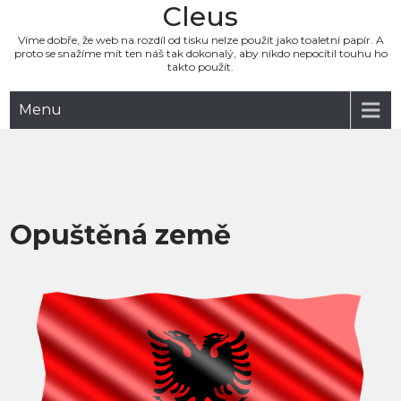
Cleus
Víme dobře, že web na rozdíl od tisku nelze použít jako toaletní papír. A
proto se snažíme mít ten náš tak dokonalý, aby nikdo nepocítil touhu ho
takto použít.
Menu
Opuštěná země