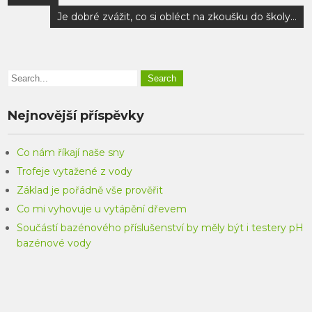
pro
Je dobré zvážit, co si obléct na zkoušku do školy…
příspěvek
Nejnovější příspěvky
Co nám říkají naše sny
Trofeje vytažené z vody
Základ je pořádně vše prověřit
Co mi vyhovuje u vytápění dřevem
Součástí bazénového příslušenství by měly být i testery pH
bazénové vody