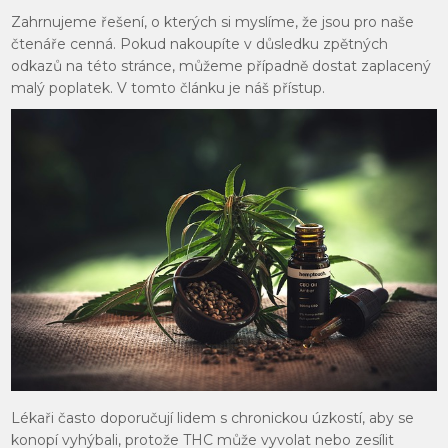
Zahrnujeme řešení, o kterých si myslíme, že jsou pro naše
čtenáře cenná. Pokud nakoupíte v důsledku zpětných
odkazů na této stránce, můžeme případně dostat zaplacený
malý poplatek. V tomto článku je náš přístup.
Lékaři často doporučují lidem s chronickou úzkostí, aby se
konopí vyhýbali, protože THC může vyvolat nebo zesílit