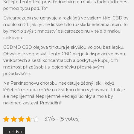
Sdílejte tento text prostřednictvím e-mailu s řadou lidí dnes
pomocí typu pod. To*
Eslicarbazepin se upravuje a rozkládá ve vašem těle. CBD by
mohlo snížit, jak rychle lidské tělo rozkládá eslicarbazepin. To
by mohlo zvýšit množství eslicarbazepinu v těle o malou
celkovou.
CBDMD CBD olejová tinktura je skvělou volbou bez lepku.
Obvykle je veganská. Tento CBD olej je k dispozici ve dvou
velikostech a šesti koncentracích a poskytuje kupujícím
možnost přizpůsobit si objednávku přesně svým
požadavkům.
Na Parkinsonovu chorobu neexistuje žádný lék, i když
léčebná metoda může na krátkou dobu vyhovovat. I tak je
ale nepříjemná Nepříjemné vedlejší účinky a měla by
nakonec zastavit Provádění.
3.7/5 - (8 votes)
Navigace
Londýn