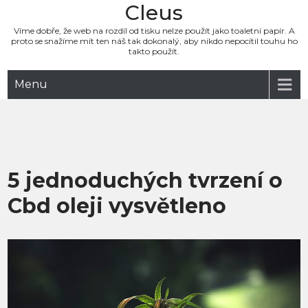
Cleus
Víme dobře, že web na rozdíl od tisku nelze použít jako toaletní papír. A
proto se snažíme mít ten náš tak dokonalý, aby nikdo nepocítil touhu ho
takto použít.
Menu
5 jednoduchých tvrzení o
Cbd oleji vysvětleno