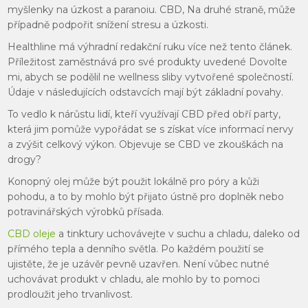
myšlenky na úzkost a paranoiu. CBD, Na druhé straně, může
případně podpořit snížení stresu a úzkosti.
Healthline má výhradní redakční ruku více než tento článek.
Příležitost zaměstnává pro své produkty uvedené Dovolte
mi, abych se podělil ne wellness sliby vytvořené společností.
Údaje v následujících odstavcích mají být základní povahy.
To vedlo k nárůstu lidí, kteří využívají CBD před obří party,
která jim pomůže vypořádat se s získat více informací nervy
a zvýšit celkový výkon. Objevuje se CBD ve zkouškách na
drogy?
Konopný olej může být použit lokálně pro póry a kůži
pohodu, a to by mohlo být přijato ústně pro doplněk nebo
potravinářských výrobků přísada.
CBD oleje
a tinktury uchovávejte v suchu a chladu, daleko od
přímého tepla a denního světla. Po každém použití se
ujistěte, že je uzávěr pevně uzavřen. Není vůbec nutné
uchovávat produkt v chladu, ale mohlo by to pomoci
prodloužit jeho trvanlivost.