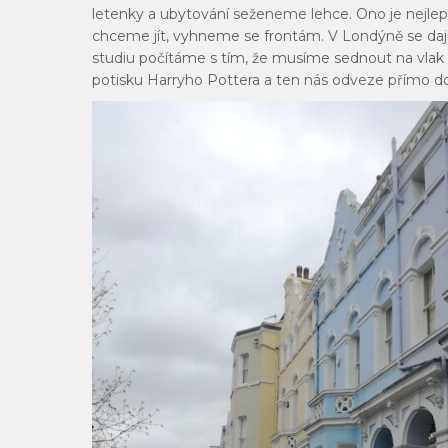
letenky a ubytování seženeme lehce. Ono je nejlep
chceme jít, vyhneme se frontám. V Londýně se da
studiu počítáme s tím, že musíme sednout na vlak d
potisku Harryho Pottera a ten nás odveze přímo do 