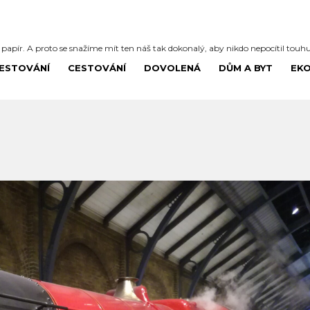
í papír. A proto se snažíme mít ten náš tak dokonalý, aby nikdo nepocítil touh
ESTOVÁNÍ
CESTOVÁNÍ
DOVOLENÁ
DŮM A BYT
EK