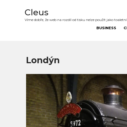
Cleus
Víme dobře, že web na rozdíl od tisku nelze použít jako toaletn
BUSINESS
C
Londýn