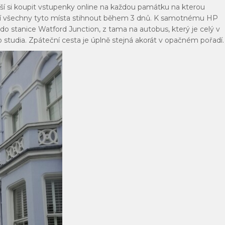
ší si koupit vstupenky online na každou památku na kterou
jí všechny tyto místa stihnout během 3 dnů. K samotnému HP
o stanice Watford Junction, z tama na autobus, který je celý v
studia. Zpáteční cesta je úplně stejná akorát v opačném pořadí.