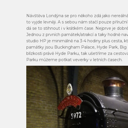
Návštěva Londýna se pro někoho zdá jako nereálná? 
to vyjde levněji. A s sebou nám stačí pouze příruč
dá se to stihnout i v krátkém čase. Nejprve je dob
Jednou z prvních památek/atrakcí a taky hodně navš
studio HP je minimálně na 3-4 hodiny plus cesta, kte
památky jsou Buckingham Palace, Hyde Park, Big 
blízkosti právě Hyde Parku, tak ušetříme za cestov
Parku můžeme potkat veverky v letních časech.