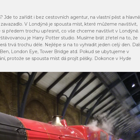
Jde to zařídit i bez cestovních agentur, na vlastní pěst a hlavně
ní zavazadlo. V Londýně je spousta míst, které můžeme navštívit,
ré si předem trochu upřesnit, co vše chceme navštívit v Londýně.
těvovanou je Harry Potter studio. Musíme brát zřetel na to, že
rá trvá trochu déle. Nejlépe si na to vyhradit jeden celý den. Dal
Ben, London Eye, Tower Bridge atd. Pokud se ubytujeme v
ání, protože se spousta míst dá projít pěšky. Dokonce v Hyde