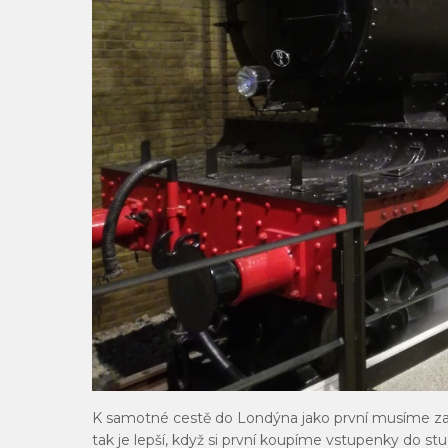
K samotné cestě do Londýna jako první musíme zaří
tak je lepší, když si první koupíme vstupenky do s