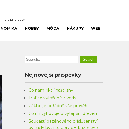
u ho takto použít.
ONOMIKA
HOBBY
MÓDA
NÁKUPY
WEB
Nejnovější příspěvky
Co nám říkají naše sny
Trofeje vytažené z vody
Základ je pořádně vše prověřit
Co mi vyhovuje u vytápění dřevem
Součástí bazénového příslušenství
by měly být i testery pH bazénové